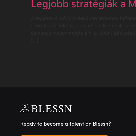
Legjobb stratégiák a 
A legjobb élmény érdekében érdemes felfedez
szórakozásunkhoz, ahol és amikor csak szere
és kényelmesen megtalálni a kívánt játékokat
[…]
Ready to become a talent on Blessn?