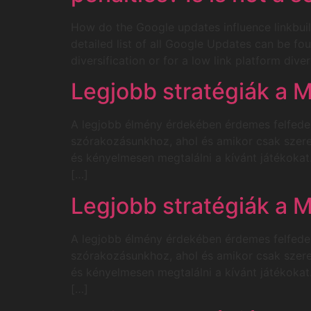
How do the Google updates influence linkbuild
detailed list of all Google Updates can be f
diversification or for a low link platform diver
Legjobb stratégiák a 
A legjobb élmény érdekében érdemes felfedez
szórakozásunkhoz, ahol és amikor csak szere
és kényelmesen megtalálni a kívánt játékokat
[…]
Legjobb stratégiák a 
A legjobb élmény érdekében érdemes felfedez
szórakozásunkhoz, ahol és amikor csak szere
és kényelmesen megtalálni a kívánt játékokat
[…]