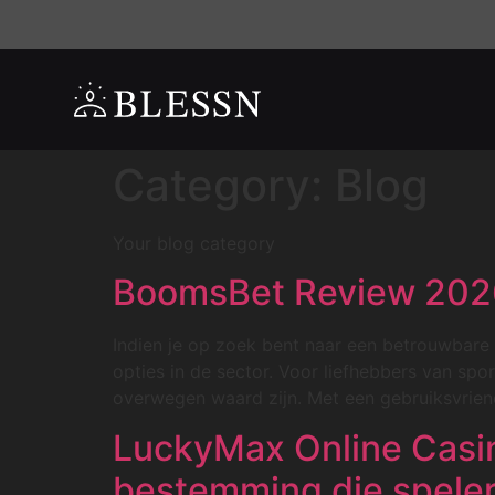
Category:
Blog
Your blog category
BoomsBet Review 2026
Indien je op zoek bent naar een betrouwbare
opties in de sector. Voor liefhebbers van sp
overwegen waard zijn. Met een gebruiksvriend
LuckyMax Online Casin
bestemming die spele