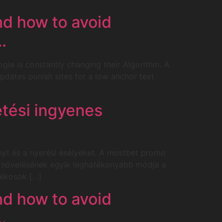
nd how to avoid
…
gle is constantly changing their Algorithm. A
dates punish sites for a low anchor text
tési ingyenes
ényt és a nyerési esélyeket. A mostbet promo
e növelésének egyik leghatékonyabb módja a
tékosok […]
nd how to avoid
…