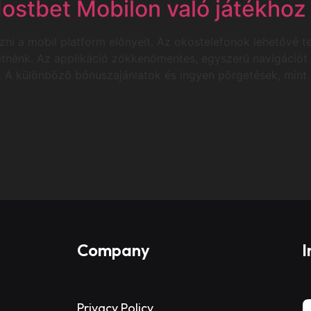
Mostbet Mobilon való játékhoz
ni a mobil platform előnyeit. Az okostelefonok lehetővé 
tnénk. Az applikáció zökkenőmentes, egyszerű navigációt b
. A különböző bónuszajánlatok és ingyen pörgetések, mint 
Company
I
Privacy Policy