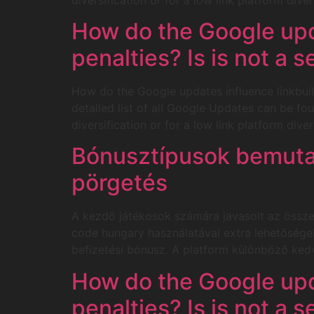
How do the Google upda
penalties? Is is not a 
How do the Google updates influence linkbuild
detailed list of all Google Updates can be f
diversification or for a low link platform diver
Bónusztípusok bemutat
pörgetés
A kezdő játékosok számára javasolt az összesí
code hungary használatával extra lehetősége
befizetési bónusz. A platform különböző kedv
How do the Google upda
penalties? Is is not a 