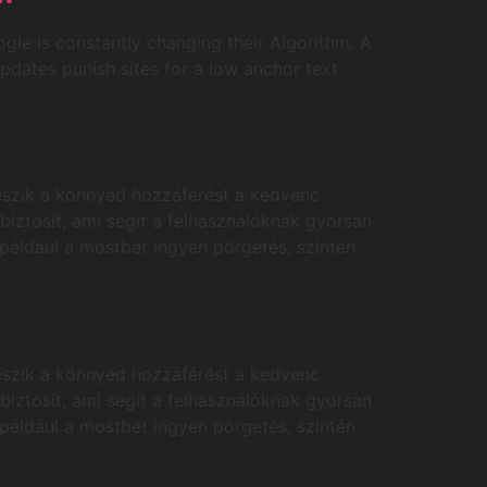
gle is constantly changing their Algorithm. A
dates punish sites for a low anchor text
teszik a könnyed hozzáférést a kedvenc
iztosít, ami segít a felhasználóknak gyorsan
például a mostbet ingyen pörgetés, szintén
teszik a könnyed hozzáférést a kedvenc
iztosít, ami segít a felhasználóknak gyorsan
például a mostbet ingyen pörgetés, szintén